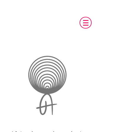
Alpha
Circle
is