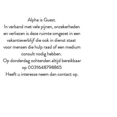
Alpha is Guest.
In verband met vele pijnen, onzekerheden
en verliezen is deze ruimte omgezet in een
vakantieverblijf die ook in dienst staat
voor mensen die hulp raad of een medium
consult nodig hebben.
Op donderdag ochtenden altijd bereikbaar
op
0031648798865
Heeft u interesse neem dan contact op.
Medium consulten.
Het medium dat aanwezig is, is in het
afgelopen jaar bezocht door een native